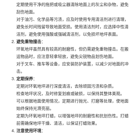
定期使用干净的拖把或吸尘器清除地面上的灰尘和杂物，避免
刮伤地面。
对于油污、化学品等污渍，应及时使用专用清洁剂进行清理，
避免长时间残留导致地面受损。使用清洁剂时，应选择中性清
洁剂，避免使用强酸或强碱清洁剂，以免损坏地坪表面。
避免重物撞击
：
环氧地坪虽然具有较高的耐磨性，但仍需避免重物撞击。在搬
运物品时，应注意轻拿轻放，避免尖锐物品划伤地面。
对于叉车、推车等设备，应安装防护装置，以减少对地面的冲
击。
定期保养
：
定期对环氧地坪进行深度清洁，去除顽固污渍和杂质。
检查地坪状况，及时修复划痕或破损，以保持其整体美观。
可以根据地面使用情况，定期进行抛光、打磨等处理，使地面
始终保持光滑亮丽。
定期为环氧地坪打蜡，以增强地坪的耐磨性和抗划伤性。打蜡
前需确保地坪干燥、清洁，以保证打蜡效果。
注意使用环境
：