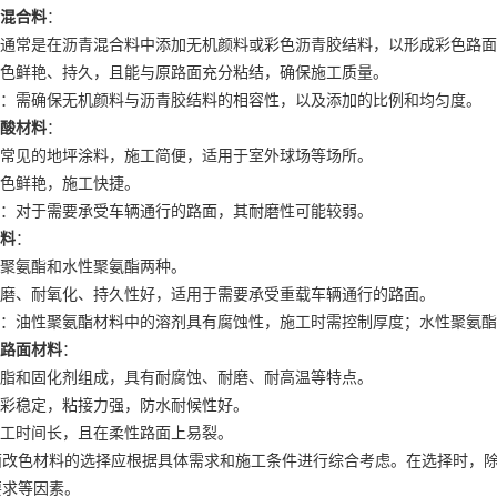
混合料
：
通常是在沥青混合料中添加无机颜料或彩色沥青胶结料，以形成彩色路面
色鲜艳、持久，且能与原路面充分粘结，确保施工质量。
：需确保无机颜料与沥青胶结料的相容性，以及添加的比例和均匀度。
酸材料
：
常见的地坪涂料，施工简便，适用于室外球场等场所。
色鲜艳，施工快捷。
：对于需要承受车辆通行的路面，其耐磨性可能较弱。
料
：
聚氨酯和水性聚氨酯两种。
磨、耐氧化、持久性好，适用于需要承受重载车辆通行的路面。
：油性聚氨酯材料中的溶剂具有腐蚀性，施工时需控制厚度；水性聚氨酯
路面材料
：
脂和固化剂组成，具有耐腐蚀、耐磨、耐高温等特点。
彩稳定，粘接力强，防水耐候性好。
工时间长，且在柔性路面上易裂。
面改色材料的选择应根据具体需求和施工条件进行综合考虑。在选择时，
要求等因素。