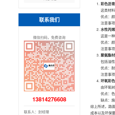
彩色沥青
这类材料
优点：颜
联系我们
注意事项
水性丙烯
这是一种
微信扫码，免费咨询
优点：颜
注意事项
聚氨酯材
包括油性
优点：耐
注意事项
环氧彩色
由环氧树
优点：色
13814276608
缺点：施
综上所述，路
联系人：封经理
成本以及环保